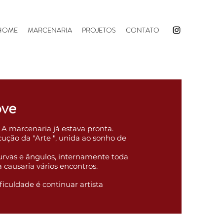
HOME
MARCENARIA
PROJETOS
CONTATO
ove
 A marcenaria já estava pronta.
cução da "Arte ", unida ao sonho de
curvas e ângulos, internamente toda
a causaria vários encontros.
ficuldade é continuar artista