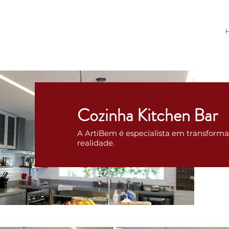
Cozinha Kitchen Bar
A ArtiBem é especialista em transform
realidade.