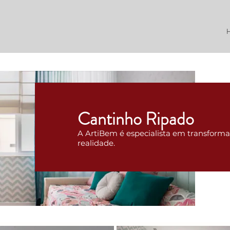
Cantinho Ripado
A ArtiBem é especialista em transform
realidade.