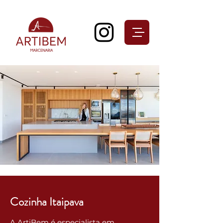
Cozinha Itaipava
A ArtiBem é especialista em