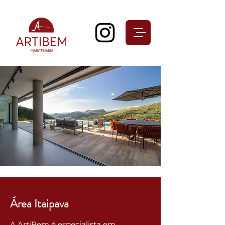
Área Itaipava
A ArtiBem é especialista em