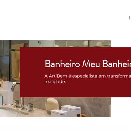
Banheiro Meu Banhei
A ArtiBem é especialista em transform
realidade.